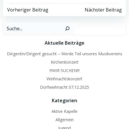
Post
Post
Vorheriger Beitrag
Nächster Beitrag
navigation
navigation
Such
Aktuelle Beiträge
Dirigentin/Dirigent gesucht – Werde Teil unseres Musikvereins
Kirchenkonzert
!!!WIR SUCHEN!!!
Weihnachtskonzert
Dorfweihnacht 07.12.2025
Kategorien
Aktive Kapelle
Allgemein
Jugend